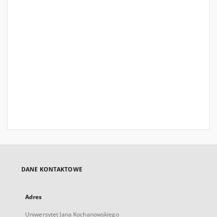
DANE KONTAKTOWE
Adres
Uniwersytet Jana Kochanowskiego