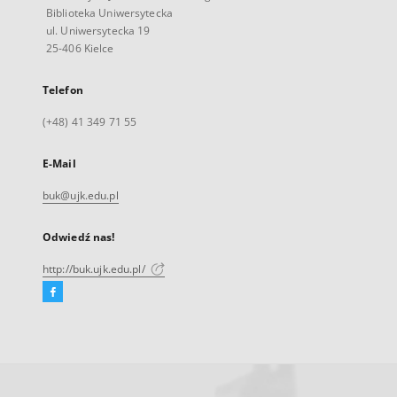
Biblioteka Uniwersytecka
ul. Uniwersytecka 19
25-406 Kielce
Telefon
(+48) 41 349 71 55
E-Mail
buk@ujk.edu.pl
Odwiedź nas!
http://buk.ujk.edu.pl/
Facebook
Link
zewnętrzny,
otworzy
się
w
nowej