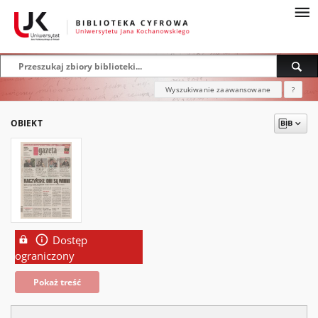
Wyszukiwanie zaawansowane
?
OBIEKT
Dostęp
ograniczony
Pokaż treść