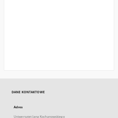
DANE KONTAKTOWE
Adres
Uniwersytet Jana Kochanowskiego