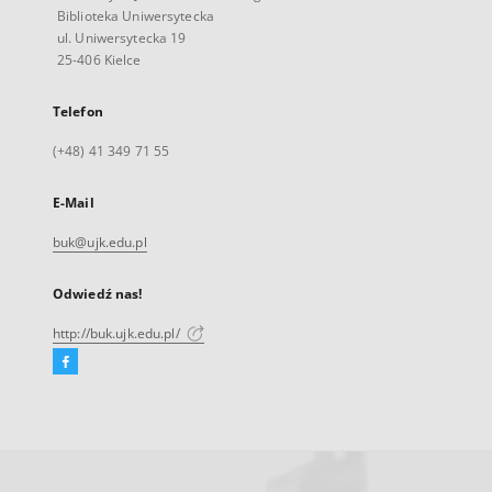
Biblioteka Uniwersytecka
ul. Uniwersytecka 19
25-406 Kielce
Telefon
(+48) 41 349 71 55
E-Mail
buk@ujk.edu.pl
Odwiedź nas!
http://buk.ujk.edu.pl/
Facebook
Link
zewnętrzny,
otworzy
się
w
nowej