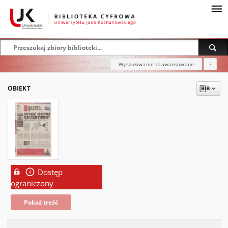
Wyszukiwanie zaawansowane
?
OBIEKT
Dostęp
ograniczony
Pokaż treść