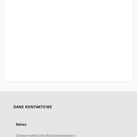
DANE KONTAKTOWE
Adres
Uniwersytet Jana Kochanowskiego