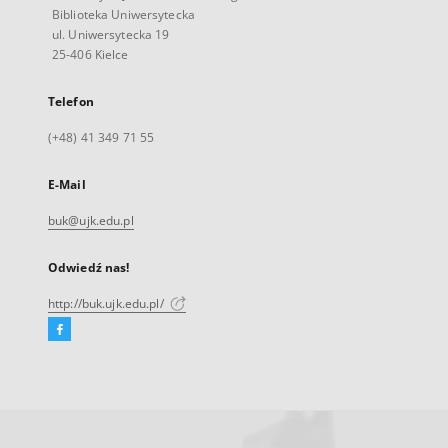
Biblioteka Uniwersytecka
ul. Uniwersytecka 19
25-406 Kielce
Telefon
(+48) 41 349 71 55
E-Mail
buk@ujk.edu.pl
Odwiedź nas!
http://buk.ujk.edu.pl/
Facebook
Link
zewnętrzny,
otworzy
się
w
nowej