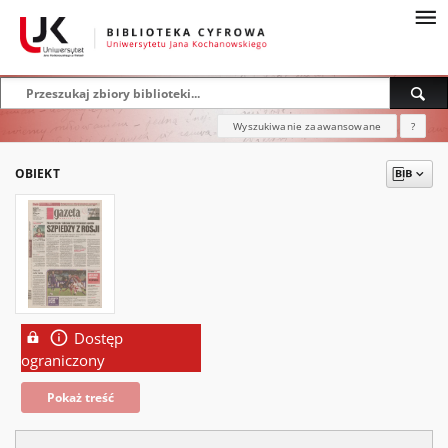
Wyszukiwanie zaawansowane
?
OBIEKT
Dostęp
ograniczony
Pokaż treść