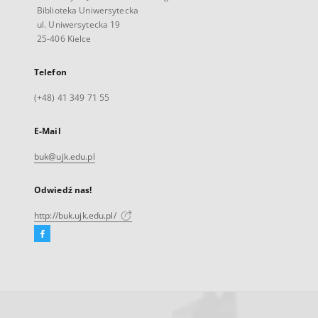
Biblioteka Uniwersytecka
ul. Uniwersytecka 19
25-406 Kielce
Telefon
(+48) 41 349 71 55
E-Mail
buk@ujk.edu.pl
Odwiedź nas!
http://buk.ujk.edu.pl/
Facebook
Link
zewnętrzny,
otworzy
się
w
nowej