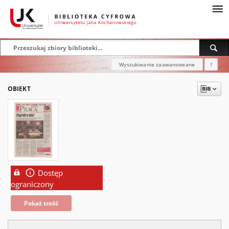
Wyszukiwanie zaawansowane
?
OBIEKT
Dostęp
ograniczony
Pokaż treść