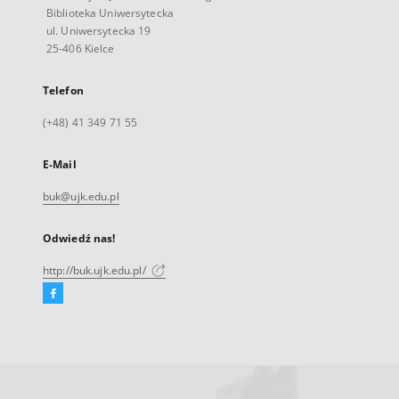
Biblioteka Uniwersytecka
ul. Uniwersytecka 19
25-406 Kielce
Telefon
(+48) 41 349 71 55
E-Mail
buk@ujk.edu.pl
Odwiedź nas!
http://buk.ujk.edu.pl/
Facebook
Link
zewnętrzny,
otworzy
się
w
nowej