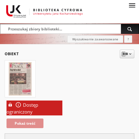
Wyszukiwanie zaawansowane
?
OBIEKT
Dostęp
ograniczony
Pokaż treść