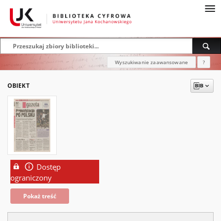
Wyszukiwanie zaawansowane
?
OBIEKT
Dostęp
ograniczony
Pokaż treść