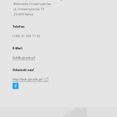
Biblioteka Uniwersytecka
ul. Uniwersytecka 19
25-406 Kielce
Telefon
(+48) 41 349 71 55
E-Mail
buk@ujk.edu.pl
Odwiedź nas!
http://buk.ujk.edu.pl/
Facebook
Link
zewnętrzny,
otworzy
się
w
nowej