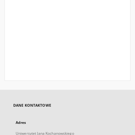
DANE KONTAKTOWE
Adres
Uniwersytet Jana Kochanowskiego