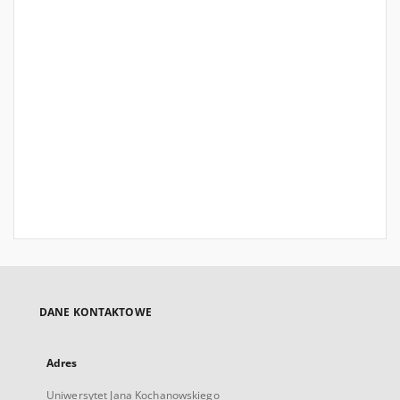
DANE KONTAKTOWE
Adres
Uniwersytet Jana Kochanowskiego