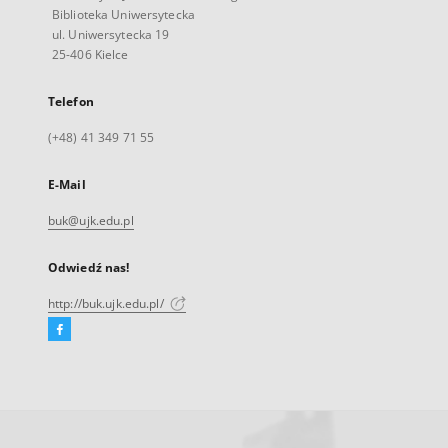
Biblioteka Uniwersytecka
ul. Uniwersytecka 19
25-406 Kielce
Telefon
(+48) 41 349 71 55
E-Mail
buk@ujk.edu.pl
Odwiedź nas!
http://buk.ujk.edu.pl/
Facebook
Link
zewnętrzny,
otworzy
się
w
nowej