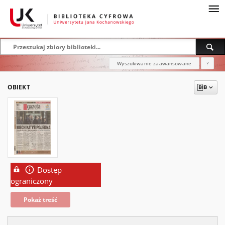
Wyszukiwanie zaawansowane
?
OBIEKT
Dostęp
ograniczony
Pokaż treść