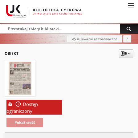
Wyszukiwanie zaawansowane
?
OBIEKT
Dostęp
ograniczony
Pokaż treść