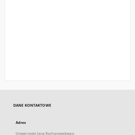
DANE KONTAKTOWE
Adres
Uniwersytet Jana Kochanowskiego