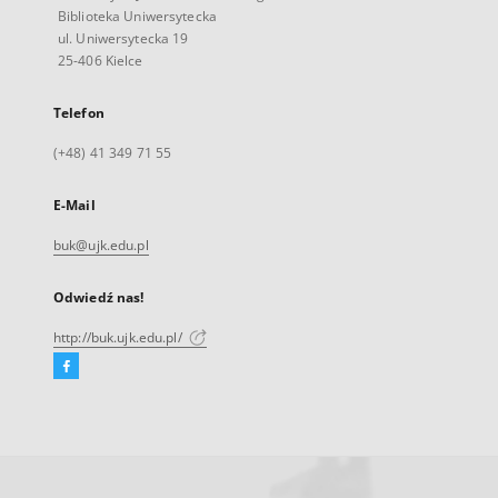
Biblioteka Uniwersytecka
ul. Uniwersytecka 19
25-406 Kielce
Telefon
(+48) 41 349 71 55
E-Mail
buk@ujk.edu.pl
Odwiedź nas!
http://buk.ujk.edu.pl/
Facebook
Link
zewnętrzny,
otworzy
się
w
nowej