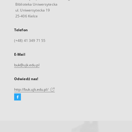
Biblioteka Uniwersytecka
ul. Uniwersytecka 19
25-406 Kielce
Telefon
(+48) 41 349 71 55
E-Mail
buk@ujk.edu.pl
Odwiedź nas!
http://buk.ujk.edu.pl/
Facebook
Link
zewnętrzny,
otworzy
się
w
nowej