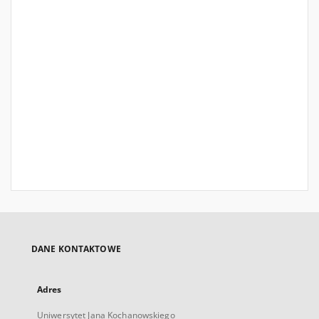
DANE KONTAKTOWE
Adres
Uniwersytet Jana Kochanowskiego