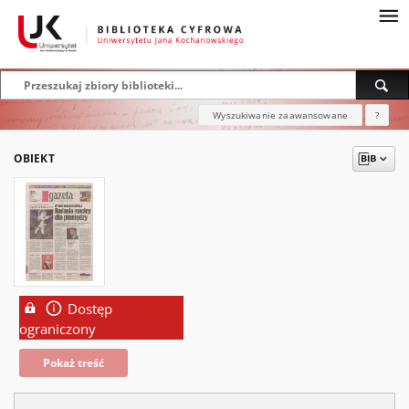
Wyszukiwanie zaawansowane
?
OBIEKT
Dostęp
ograniczony
Pokaż treść