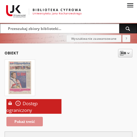
Wyszukiwanie zaawansowane
?
OBIEKT
Dostęp
ograniczony
Pokaż treść