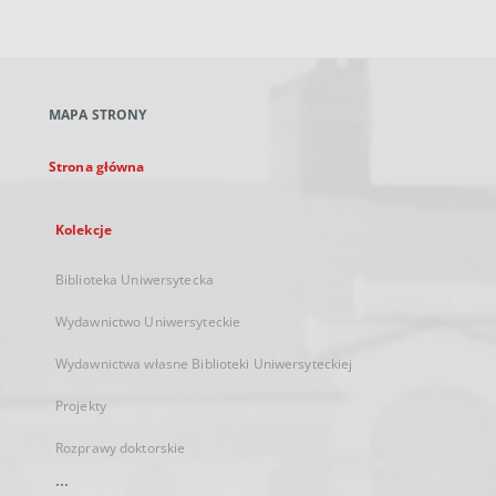
zewnętrzny,
otworzy
się
w
nowej
MAPA STRONY
karcie
Strona główna
Kolekcje
Biblioteka Uniwersytecka
Wydawnictwo Uniwersyteckie
Wydawnictwa własne Biblioteki Uniwersyteckiej
Projekty
Rozprawy doktorskie
...