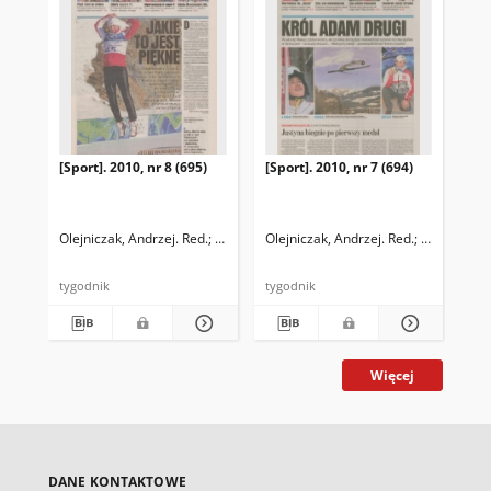
[Sport]. 2010, nr 8 (695)
[Sport]. 2010, nr 7 (694)
Olejniczak, Andrzej. Red.
Iwańczyk, Przemysław. Red.
Olejniczak, Andrzej. Red.
Iwańczyk, 
tygodnik
tygodnik
Więcej
DANE KONTAKTOWE