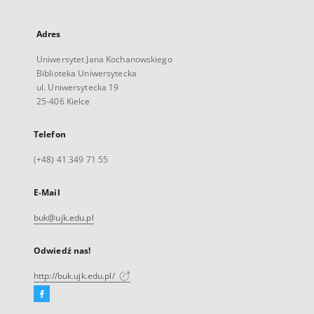
Adres
Uniwersytet Jana Kochanowskiego
Biblioteka Uniwersytecka
ul. Uniwersytecka 19
25-406 Kielce
Telefon
(+48) 41 349 71 55
E-Mail
buk@ujk.edu.pl
Odwiedź nas!
http://buk.ujk.edu.pl/
Facebook
Link