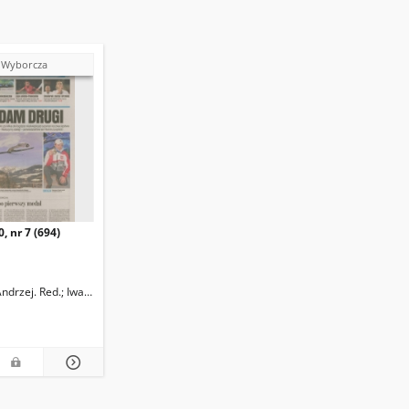
 Wyborcza
0, nr 7 (694)
Red.
Andrzej. Red.
Iwańczyk, Przemysław. Red.