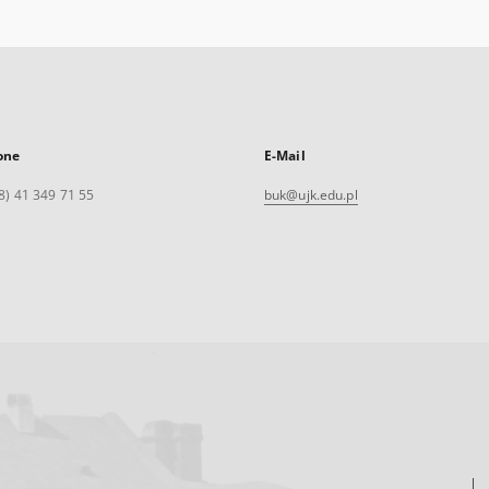
one
E-Mail
8) 41 349 71 55
buk@ujk.edu.pl