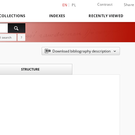
Contrast
Share
EN
PL
COLLECTIONS
INDEXES
RECENTLY VIEWED
 search
?
Download bibliography description
STRUCTURE