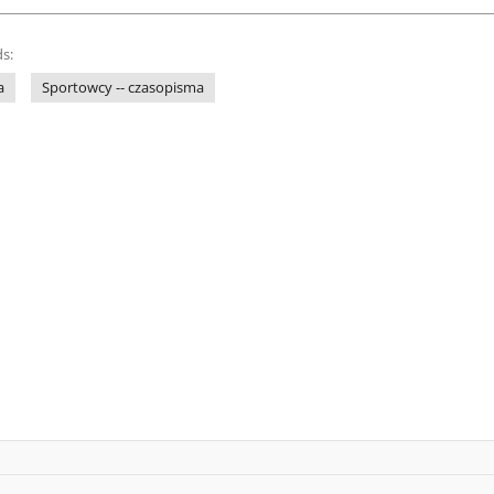
s:
a
Sportowcy -- czasopisma