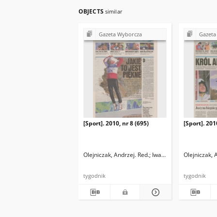
OBJECTS
similar
Gazeta Wyborcza
Gazeta
[Sport]. 2010, nr 8 (695)
[Sport]. 201
Olejniczak, Andrzej. Red.
Iwańczyk, Przemysław. 
Olejniczak, 
tygodnik
tygodnik