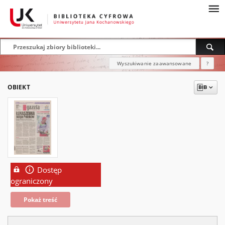
Wyszukiwanie zaawansowane
?
OBIEKT
Dostęp
ograniczony
Pokaż treść