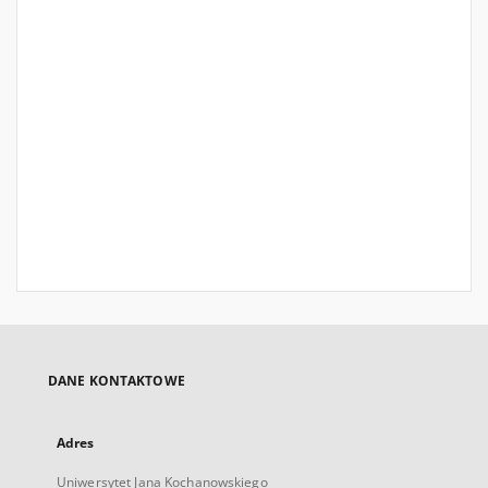
DANE KONTAKTOWE
Adres
Uniwersytet Jana Kochanowskiego