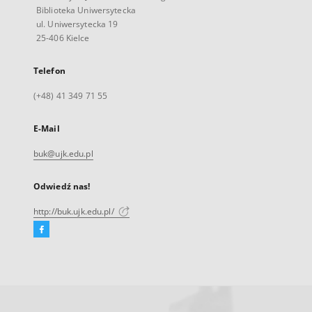
Biblioteka Uniwersytecka
ul. Uniwersytecka 19
25-406 Kielce
Telefon
(+48) 41 349 71 55
E-Mail
buk@ujk.edu.pl
Odwiedź nas!
http://buk.ujk.edu.pl/
Facebook
Link
zewnętrzny,
otworzy
się
w
nowej