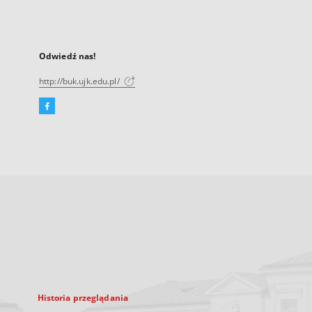
Odwiedź nas!
http://buk.ujk.edu.pl/
Facebook
Link
zewnętrzny,
otworzy
się
w
nowej
karcie
Historia przeglądania