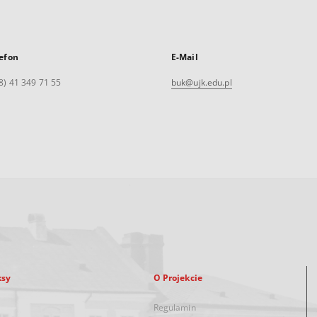
efon
E-Mail
8) 41 349 71 55
buk@ujk.edu.pl
ksy
O Projekcie
Regulamin