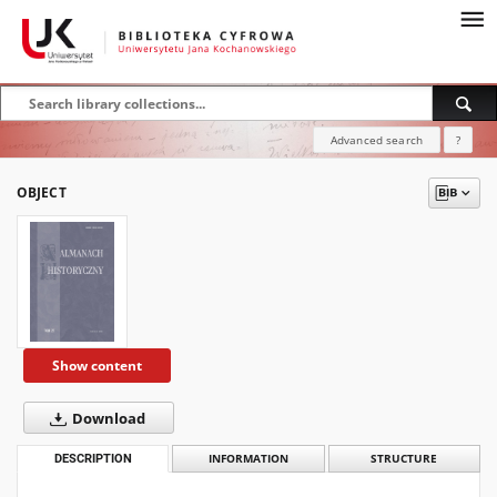
Advanced search
?
OBJECT
Show content
Download
DESCRIPTION
INFORMATION
STRUCTURE