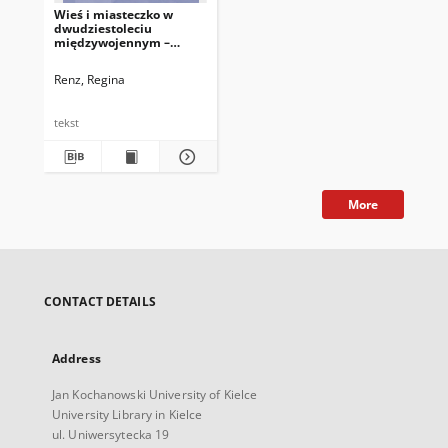
Wieś i miasteczko w
dwudziestoleciu
międzywojennym –
wzajemne relacje (na
przykładzie Kielecczyzny)
Renz, Regina
tekst
More
CONTACT DETAILS
Address
Jan Kochanowski University of Kielce
University Library in Kielce
ul. Uniwersytecka 19