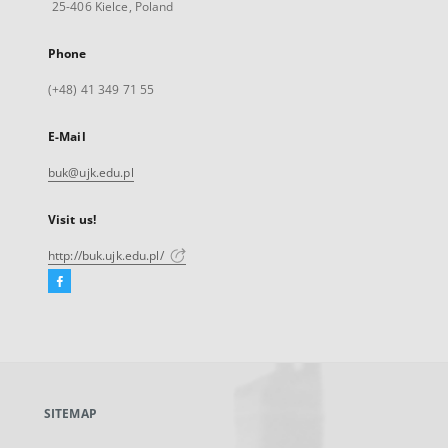
25-406 Kielce, Poland
Phone
(+48) 41 349 71 55
E-Mail
buk@ujk.edu.pl
Visit us!
http://buk.ujk.edu.pl/
Facebook
External
link,
will
open
in
a
SITEMAP
new
tab