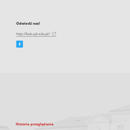
Odwiedź nas!
http://buk.ujk.edu.pl/
Facebook
Link
zewnętrzny,
otworzy
się
w
nowej
karcie
Historia przeglądania