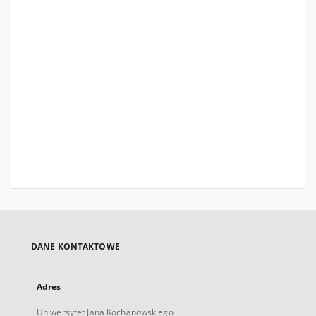
DANE KONTAKTOWE
Adres
Uniwersytet Jana Kochanowskiego