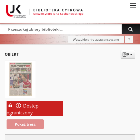
Wyszukiwanie zaawansowane
?
OBIEKT
Dostęp
ograniczony
Pokaż treść