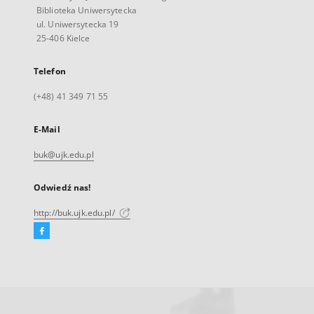
Biblioteka Uniwersytecka
ul. Uniwersytecka 19
25-406 Kielce
Telefon
(+48) 41 349 71 55
E-Mail
buk@ujk.edu.pl
Odwiedź nas!
http://buk.ujk.edu.pl/
Facebook
Link
zewnętrzny,
otworzy
się
w
nowej