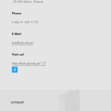
25-406 Kielce, Poland
Phone
(+48) 41 349 71 55
E-Mail
buk@ujk.edu.pl
Visit us!
http://buk.ujk.edu.pl/
Facebook
External
link,
will
open
in
a
SITEMAP
new
tab