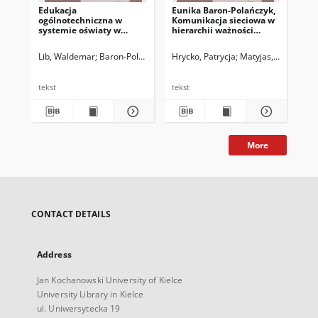
Edukacja
Eunika Baron-Polańczyk,
ogólnotechniczna w
Komunikacja sieciowa w
systemie oświaty w
hierarchii ważności
Polsce – perspektywa,
działań dzieci i
funkcjonalnego
młodzieży w opinii
Lib, Waldemar
Baron-Polańczyk, Eunika
Hrycko, Patrycja
Matyjas, Bożena. Red.
Matyjas, Bożena. Re
analfabetyzmu
uczniów i nauczycieli
technicznego młodych
(raport z badań)
Polaków
tekst
tekst
More
CONTACT DETAILS
Address
Jan Kochanowski University of Kielce
University Library in Kielce
ul. Uniwersytecka 19