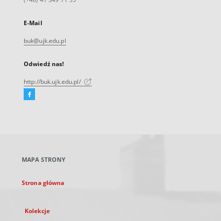
E-Mail
buk@ujk.edu.pl
Odwiedź nas!
http://buk.ujk.edu.pl/
Facebook
Link
zewnętrzny,
otworzy
się
w
nowej
MAPA STRONY
karcie
Strona główna
Kolekcje