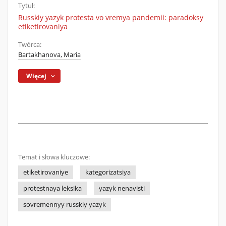
Tytuł:
Russkiy yazyk protesta vo vremya pandemii: paradoksy
etiketirovaniya
Twórca:
Bartakhanova, Maria
Więcej
Temat i słowa kluczowe:
etiketirovaniye
kategorizatsiya
protestnaya leksika
yazyk nenavisti
sovremennyy russkiy yazyk