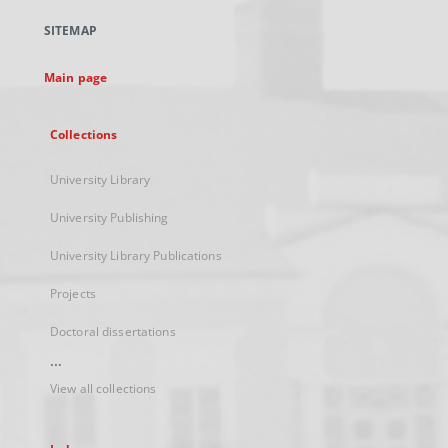
a
SITEMAP
new
tab
Main page
Collections
University Library
University Publishing
University Library Publications
Projects
Doctoral dissertations
...
View all collections