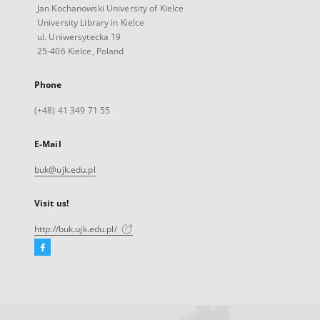
Jan Kochanowski University of Kielce
University Library in Kielce
ul. Uniwersytecka 19
25-406 Kielce, Poland
Phone
(+48) 41 349 71 55
E-Mail
buk@ujk.edu.pl
Visit us!
http://buk.ujk.edu.pl/
Facebook
External
link,
will
open
in