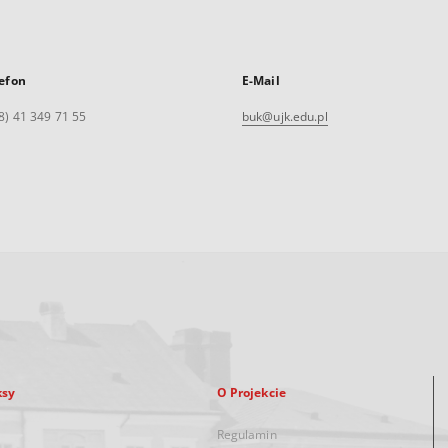
efon
E-Mail
8) 41 349 71 55
buk@ujk.edu.pl
ksy
O Projekcie
Regulamin