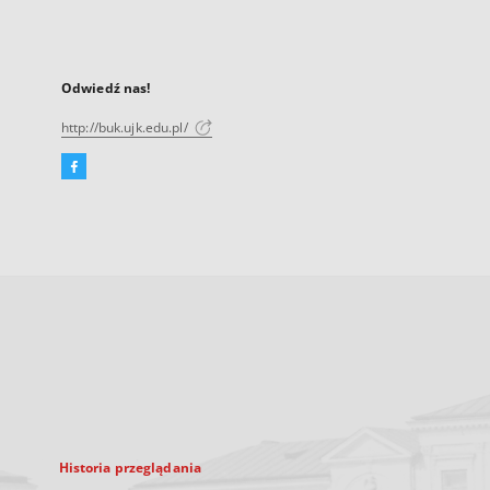
Odwiedź nas!
http://buk.ujk.edu.pl/
Facebook
Link
zewnętrzny,
otworzy
się
w
nowej
karcie
Historia przeglądania