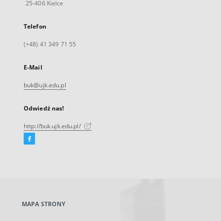
25-406 Kielce
Telefon
(+48) 41 349 71 55
E-Mail
buk@ujk.edu.pl
Odwiedź nas!
http://buk.ujk.edu.pl/
Facebook
Link
zewnętrzny,
otworzy
się
w
nowej
MAPA STRONY
karcie