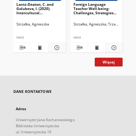
Lantz-Deaton, C. and
Foreign Language
Golubeva, I. (2020).
Teacher Well-being:
Intercultural
Challenges, Strategies
Competence for College
and Aspirations
and University Students:
Strzałka, Agnieszka
Strzałka, Agnieszka
Trzaskowski, Zbi
A Global Guide for
Employability and Social
Change. Switzerland:
tekst
tekst
Springer. ISBN 978‒3-
030‒57445‒1
Więcej
DANE KONTAKTOWE
Adres
Uniwersytet Jana Kochanowskiego
Biblioteka Uniwersytecka
ul. Uniwersytecka 19