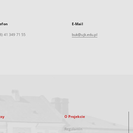
efon
E-Mail
8) 41 349 71 55
buk@ujk.edu.pl
ksy
O Projekcie
Regulamin