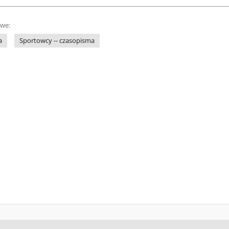
owe:
a
Sportowcy -- czasopisma