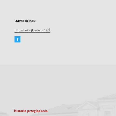
Odwiedź nas!
http://buk.ujk.edu.pl/
Facebook
Link
zewnętrzny,
otworzy
się
w
nowej
karcie
Historia przeglądania