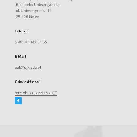
Biblioteka Uniwersytecka
ul. Uniwersytecka 19
25-406 Kielce
Telefon
(+48) 41 349 71 55
E-Mail
buk@ujk.edu.pl
Odwiedź nas!
http://buk.ujk.edu.pl/
Facebook
Link
zewnętrzny,
otworzy
się
w
nowej