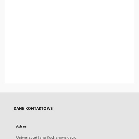
DANE KONTAKTOWE
Adres
Uniwersytet Jana Kochanowskiego