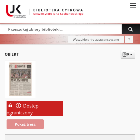
Wyszukiwanie zaawansowane
?
OBIEKT
Dostęp
ograniczony
Pokaż treść