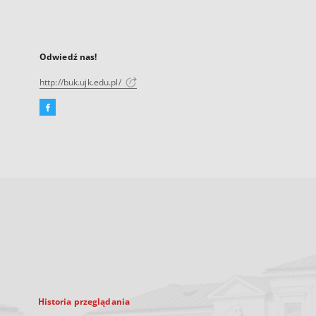
Odwiedź nas!
http://buk.ujk.edu.pl/
Facebook
Link
zewnętrzny,
otworzy
się
w
nowej
karcie
Historia przeglądania