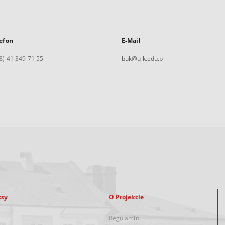
efon
E-Mail
8) 41 349 71 55
buk@ujk.edu.pl
ksy
O Projekcie
Regulamin