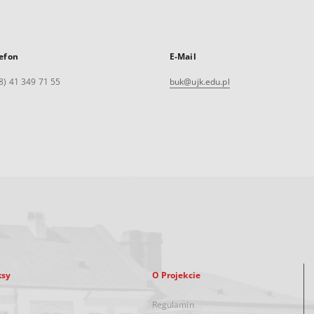
efon
E-Mail
8) 41 349 71 55
buk@ujk.edu.pl
ksy
O Projekcie
Regulamin