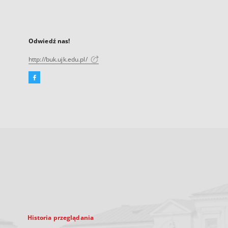
Odwiedź nas!
http://buk.ujk.edu.pl/
Facebook
Link
zewnętrzny,
otworzy
się
w
nowej
karcie
Historia przeglądania