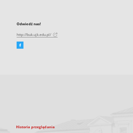
Odwiedź nas!
http://buk.ujk.edu.pl/
Facebook
Link
zewnętrzny,
otworzy
się
w
nowej
karcie
Historia przeglądania