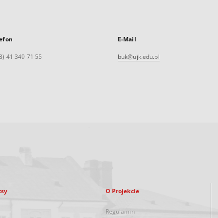
efon
E-Mail
8) 41 349 71 55
buk@ujk.edu.pl
ksy
O Projekcie
Regulamin