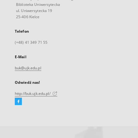
Biblioteka Uniwersytecka
ul. Uniwersytecka 19
25-406 Kielce
Telefon
(+48) 41 349 71 55
E-Mail
buk@ujk.edu.pl
Odwiedź nas!
http://buk.ujk.edu.pl/
Facebook
Link
zewnętrzny,
otworzy
się
w
nowej