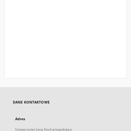
DANE KONTAKTOWE
Adres
Uniwersytet Jana Kochanowskiego