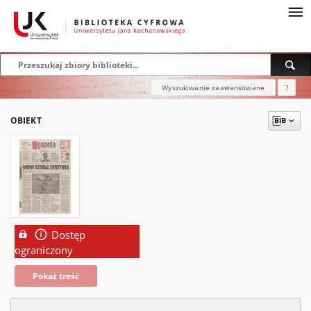
Wyszukiwanie zaawansowane
?
OBIEKT
Dostęp
ograniczony
Pokaż treść