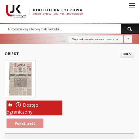
Wyszukiwanie zaawansowane
?
OBIEKT
Dostęp
ograniczony
Pokaż treść