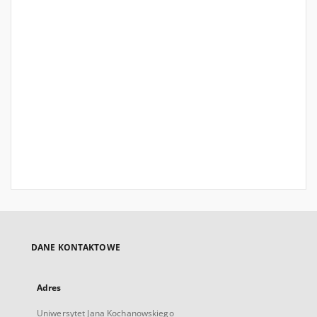
DANE KONTAKTOWE
Adres
Uniwersytet Jana Kochanowskiego