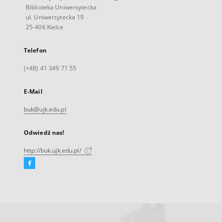
Biblioteka Uniwersytecka
ul. Uniwersytecka 19
25-406 Kielce
Telefon
(+48) 41 349 71 55
E-Mail
buk@ujk.edu.pl
Odwiedź nas!
http://buk.ujk.edu.pl/
Facebook
Link
zewnętrzny,
otworzy
się
w
nowej