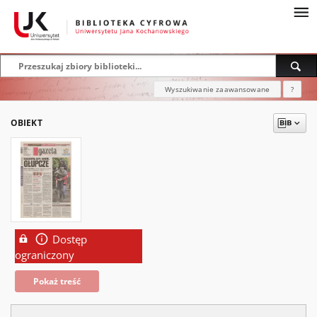
Wyszukiwanie zaawansowane
?
OBIEKT
Dostęp
ograniczony
Pokaż treść