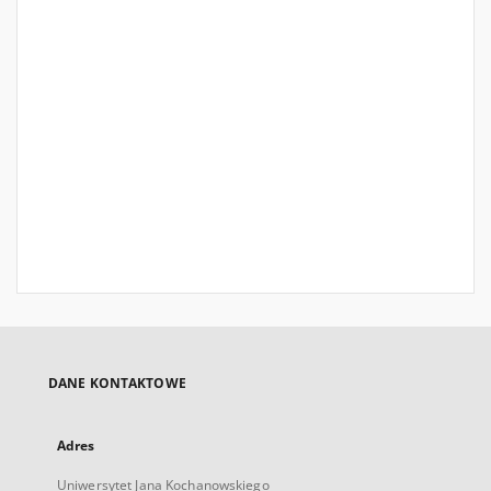
DANE KONTAKTOWE
Adres
Uniwersytet Jana Kochanowskiego