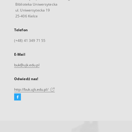
Biblioteka Uniwersytecka
ul. Uniwersytecka 19
25-406 Kielce
Telefon
(+48) 41 349 71 55
E-Mail
buk@ujk.edu.pl
Odwiedź nas!
http://buk.ujk.edu.pl/
Facebook
Link
zewnętrzny,
otworzy
się
w
nowej