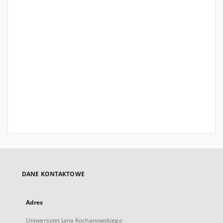
DANE KONTAKTOWE
Adres
Uniwersytet Jana Kochanowskiego