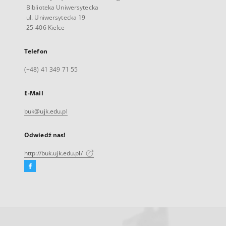
Biblioteka Uniwersytecka
ul. Uniwersytecka 19
25-406 Kielce
Telefon
(+48) 41 349 71 55
E-Mail
buk@ujk.edu.pl
Odwiedź nas!
http://buk.ujk.edu.pl/
Facebook
Link
zewnętrzny,
otworzy
się
w
nowej