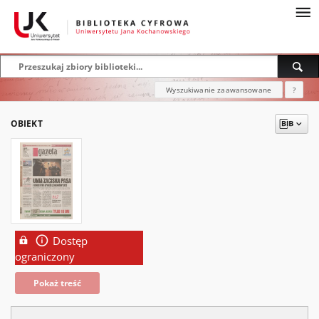
Wyszukiwanie zaawansowane
?
OBIEKT
Dostęp
ograniczony
Pokaż treść