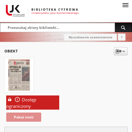
Wyszukiwanie zaawansowane
?
OBIEKT
Dostęp
ograniczony
Pokaż treść