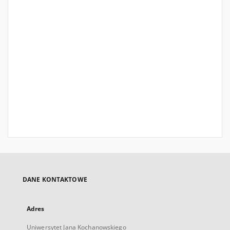
DANE KONTAKTOWE
Adres
Uniwersytet Jana Kochanowskiego