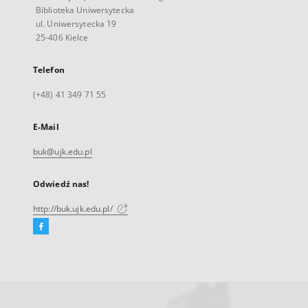
Biblioteka Uniwersytecka
ul. Uniwersytecka 19
25-406 Kielce
Telefon
(+48) 41 349 71 55
E-Mail
buk@ujk.edu.pl
Odwiedź nas!
http://buk.ujk.edu.pl/
Facebook
Link
zewnętrzny,
otworzy
się
w
nowej