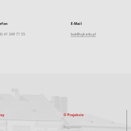
efon
E-Mail
8) 41 349 71 55
buk@ujk.edu.pl
ksy
O Projekcie
Regulamin