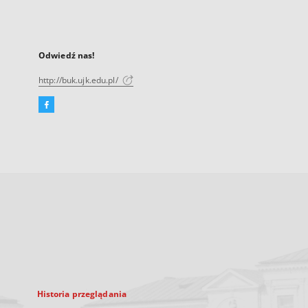
Odwiedź nas!
http://buk.ujk.edu.pl/
Facebook
Link
zewnętrzny,
otworzy
się
w
nowej
karcie
Historia przeglądania