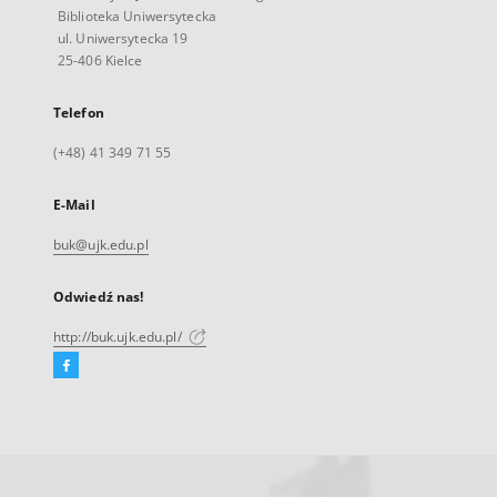
Biblioteka Uniwersytecka
ul. Uniwersytecka 19
25-406 Kielce
Telefon
(+48) 41 349 71 55
E-Mail
buk@ujk.edu.pl
Odwiedź nas!
http://buk.ujk.edu.pl/
Facebook
Link
zewnętrzny,
otworzy
się
w
nowej