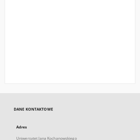
DANE KONTAKTOWE
Adres
Uniwersytet Jana Kochanowskiego