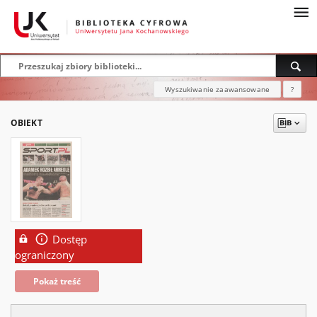
Wyszukiwanie zaawansowane
?
OBIEKT
Dostęp
ograniczony
Pokaż treść