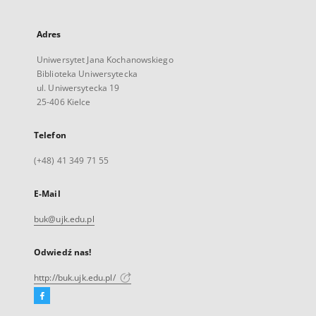
Adres
Uniwersytet Jana Kochanowskiego
Biblioteka Uniwersytecka
ul. Uniwersytecka 19
25-406 Kielce
Telefon
(+48) 41 349 71 55
E-Mail
buk@ujk.edu.pl
Odwiedź nas!
http://buk.ujk.edu.pl/
Facebook
Link