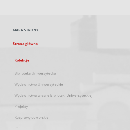
zewnętrzny,
otworzy
się
w
nowej
MAPA STRONY
karcie
Strona główna
Kolekcje
Biblioteka Uniwersytecka
Wydawnictwo Uniwersyteckie
Wydawnictwa własne Biblioteki Uniwersyteckiej
Projekty
Rozprawy doktorskie
...