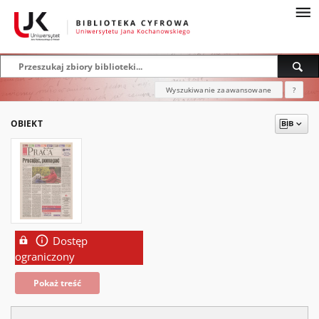
Wyszukiwanie zaawansowane
?
OBIEKT
Dostęp
ograniczony
Pokaż treść