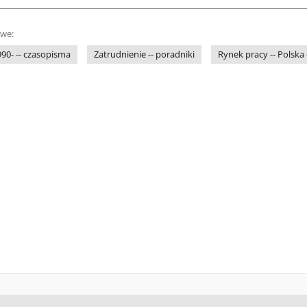
owe:
1990- -- czasopisma
Zatrudnienie -- poradniki
Rynek pracy -- Polska 