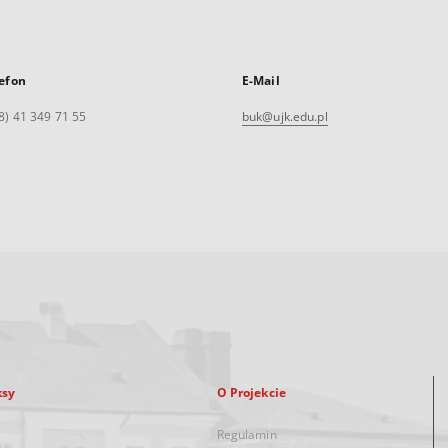
efon
E-Mail
8) 41 349 71 55
buk@ujk.edu.pl
ksy
O Projekcie
Regulamin