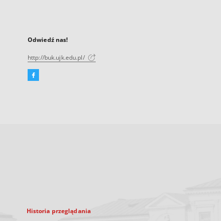
Odwiedź nas!
http://buk.ujk.edu.pl/
Facebook
Link
zewnętrzny,
otworzy
się
w
nowej
karcie
Historia przeglądania