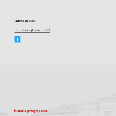
Odwiedź nas!
http://buk.ujk.edu.pl/
Facebook
Link
zewnętrzny,
otworzy
się
w
nowej
karcie
Historia przeglądania