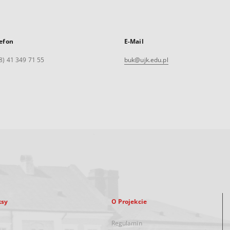
efon
E-Mail
8) 41 349 71 55
buk@ujk.edu.pl
ksy
O Projekcie
Regulamin