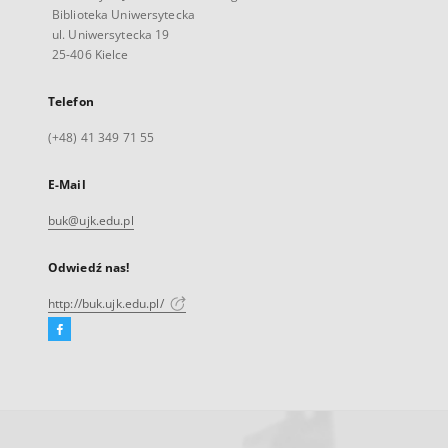
Biblioteka Uniwersytecka
ul. Uniwersytecka 19
25-406 Kielce
Telefon
(+48) 41 349 71 55
E-Mail
buk@ujk.edu.pl
Odwiedź nas!
http://buk.ujk.edu.pl/
Facebook
Link
zewnętrzny,
otworzy
się
w
nowej