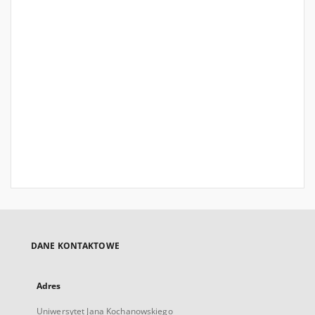
DANE KONTAKTOWE
Adres
Uniwersytet Jana Kochanowskiego