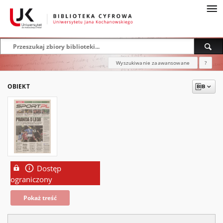
Wyszukiwanie zaawansowane
?
OBIEKT
Dostęp
ograniczony
Pokaż treść