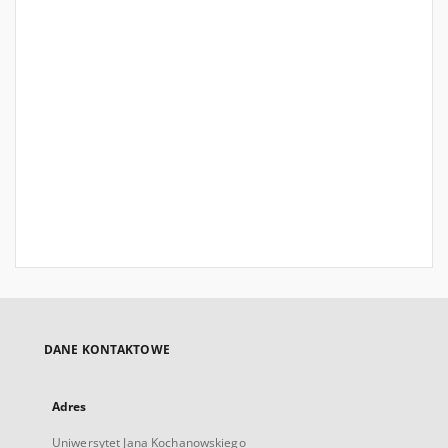
DANE KONTAKTOWE
Adres
Uniwersytet Jana Kochanowskiego