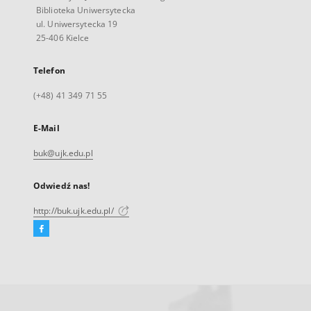
Biblioteka Uniwersytecka
ul. Uniwersytecka 19
25-406 Kielce
Telefon
(+48) 41 349 71 55
E-Mail
buk@ujk.edu.pl
Odwiedź nas!
http://buk.ujk.edu.pl/
Facebook
Link
zewnętrzny,
otworzy
się
w
nowej