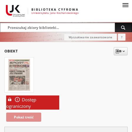
Wyszukiwanie zaawansowane
?
OBIEKT
Dostęp
ograniczony
Pokaż treść