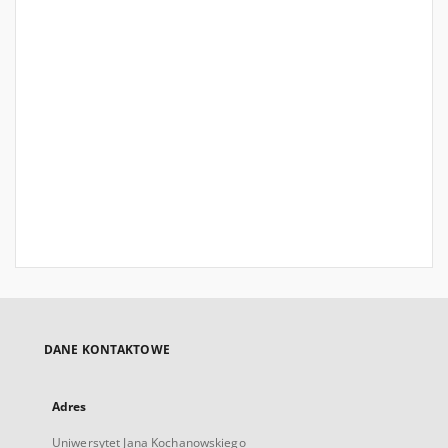
DANE KONTAKTOWE
Adres
Uniwersytet Jana Kochanowskiego