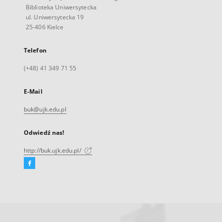
Biblioteka Uniwersytecka
ul. Uniwersytecka 19
25-406 Kielce
Telefon
(+48) 41 349 71 55
E-Mail
buk@ujk.edu.pl
Odwiedź nas!
http://buk.ujk.edu.pl/
Facebook
Link
zewnętrzny,
otworzy
się
w
nowej