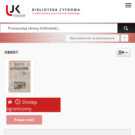
Wyszukiwanie zaawansowane
?
OBIEKT
Dostęp
ograniczony
Pokaż treść