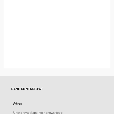
DANE KONTAKTOWE
Adres
Uniwersytet Jana Kochanowskiego