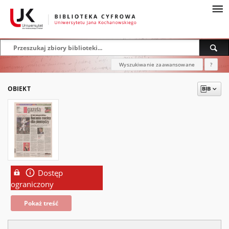
Wyszukiwanie zaawansowane
?
OBIEKT
Dostęp
ograniczony
Pokaż treść