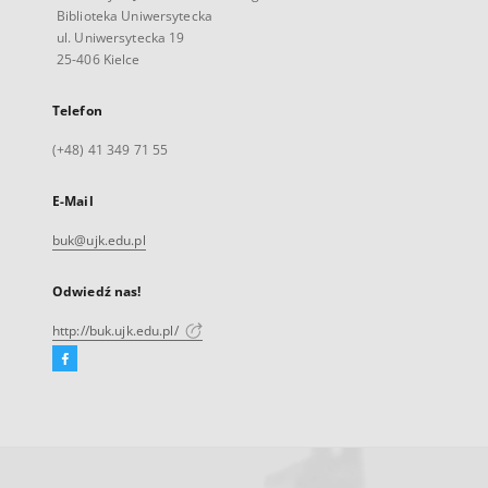
Biblioteka Uniwersytecka
ul. Uniwersytecka 19
25-406 Kielce
Telefon
(+48) 41 349 71 55
E-Mail
buk@ujk.edu.pl
Odwiedź nas!
http://buk.ujk.edu.pl/
Facebook
Link
zewnętrzny,
otworzy
się
w
nowej