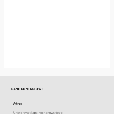
DANE KONTAKTOWE
Adres
Uniwersytet Jana Kochanowskiego