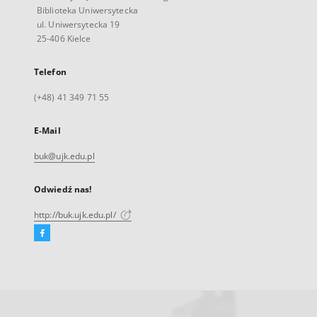
Biblioteka Uniwersytecka
ul. Uniwersytecka 19
25-406 Kielce
Telefon
(+48) 41 349 71 55
E-Mail
buk@ujk.edu.pl
Odwiedź nas!
http://buk.ujk.edu.pl/
Facebook
Link
zewnętrzny,
otworzy
się
w
nowej