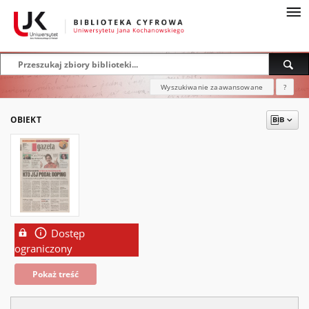
Wyszukiwanie zaawansowane
?
OBIEKT
Dostęp
ograniczony
Pokaż treść