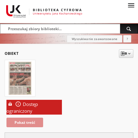
Wyszukiwanie zaawansowane
?
OBIEKT
Dostęp
ograniczony
Pokaż treść