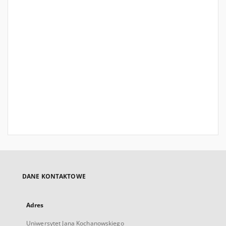
DANE KONTAKTOWE
Adres
Uniwersytet Jana Kochanowskiego