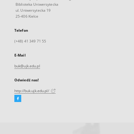
Biblioteka Uniwersytecka
ul. Uniwersytecka 19
25-406 Kielce
Telefon
(+48) 41 349 71 55
E-Mail
buk@ujk.edu.pl
Odwiedź nas!
http://buk.ujk.edu.pl/
Facebook
Link
zewnętrzny,
otworzy
się
w
nowej