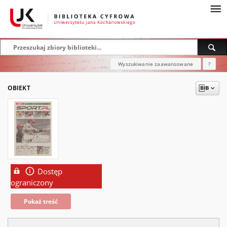
Wyszukiwanie zaawansowane
?
OBIEKT
Dostęp
ograniczony
Pokaż treść