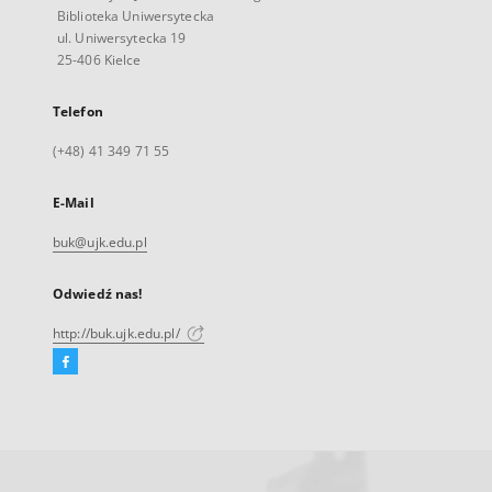
Biblioteka Uniwersytecka
ul. Uniwersytecka 19
25-406 Kielce
Telefon
(+48) 41 349 71 55
E-Mail
buk@ujk.edu.pl
Odwiedź nas!
http://buk.ujk.edu.pl/
Facebook
Link
zewnętrzny,
otworzy
się
w
nowej