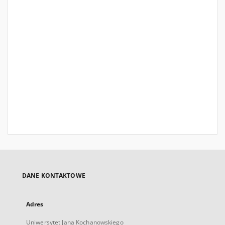
DANE KONTAKTOWE
Adres
Uniwersytet Jana Kochanowskiego