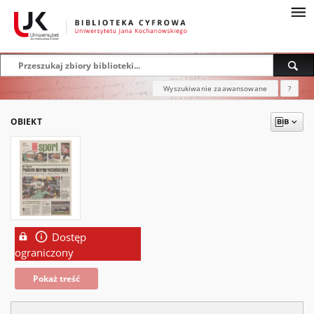
Wyszukiwanie zaawansowane
?
OBIEKT
Dostęp
ograniczony
Pokaż treść