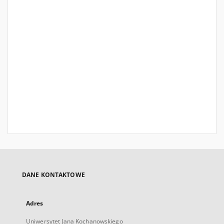
DANE KONTAKTOWE
Adres
Uniwersytet Jana Kochanowskiego