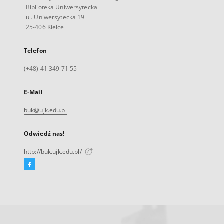
Biblioteka Uniwersytecka
ul. Uniwersytecka 19
25-406 Kielce
Telefon
(+48) 41 349 71 55
E-Mail
buk@ujk.edu.pl
Odwiedź nas!
http://buk.ujk.edu.pl/
Facebook
Link
zewnętrzny,
otworzy
się
w
nowej