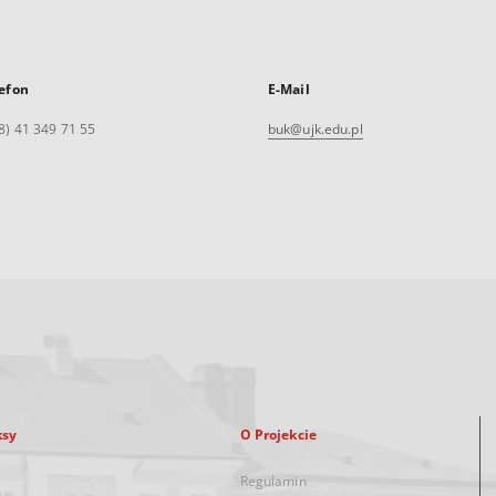
efon
E-Mail
8) 41 349 71 55
buk@ujk.edu.pl
ksy
O Projekcie
Regulamin