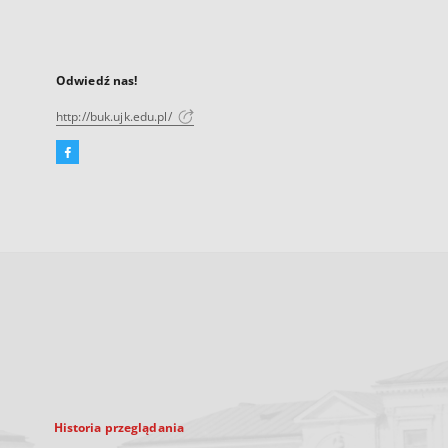
Odwiedź nas!
http://buk.ujk.edu.pl/
Facebook
Link
zewnętrzny,
otworzy
się
w
nowej
karcie
Historia przeglądania