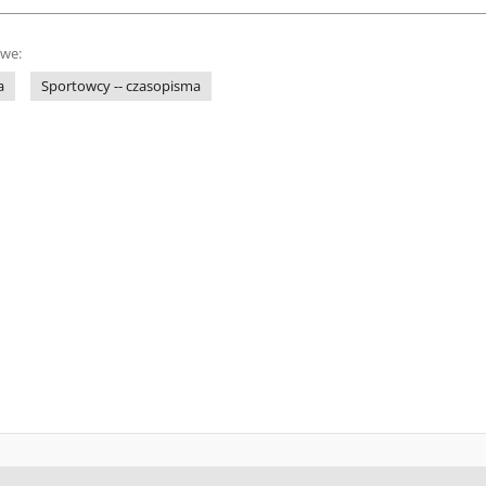
owe:
a
Sportowcy -- czasopisma