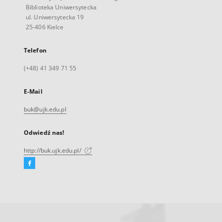
Biblioteka Uniwersytecka
ul. Uniwersytecka 19
25-406 Kielce
Telefon
(+48) 41 349 71 55
E-Mail
buk@ujk.edu.pl
Odwiedź nas!
http://buk.ujk.edu.pl/
Facebook
Link
zewnętrzny,
otworzy
się
w
nowej