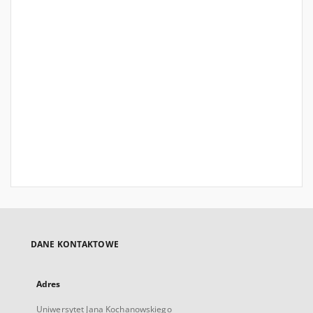
DANE KONTAKTOWE
Adres
Uniwersytet Jana Kochanowskiego