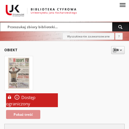
Wyszukiwanie zaawansowane
?
OBIEKT
Dostęp
ograniczony
Pokaż treść