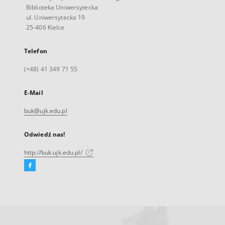
Biblioteka Uniwersytecka
ul. Uniwersytecka 19
25-406 Kielce
Telefon
(+48) 41 349 71 55
E-Mail
buk@ujk.edu.pl
Odwiedź nas!
http://buk.ujk.edu.pl/
Facebook
Link
zewnętrzny,
otworzy
się
w
nowej