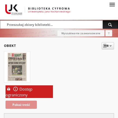
Wyszukiwanie zaawansowane
?
OBIEKT
Dostęp
ograniczony
Pokaż treść