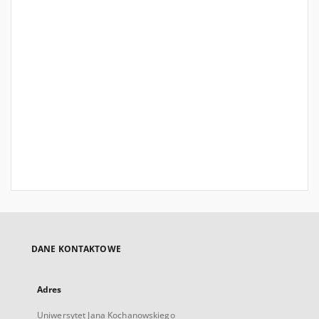
DANE KONTAKTOWE
Adres
Uniwersytet Jana Kochanowskiego