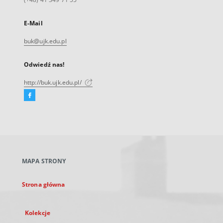
E-Mail
buk@ujk.edu.pl
Odwiedź nas!
http://buk.ujk.edu.pl/
Facebook
Link
zewnętrzny,
otworzy
się
w
nowej
MAPA STRONY
karcie
Strona główna
Kolekcje