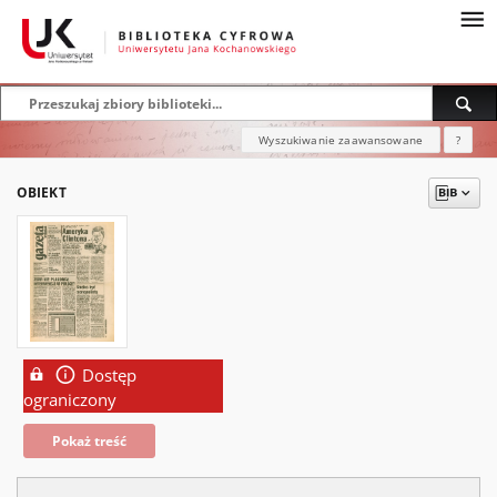
Wyszukiwanie zaawansowane
?
OBIEKT
Dostęp
ograniczony
Pokaż treść