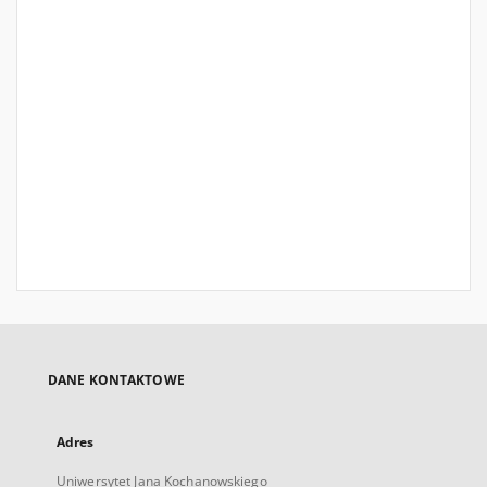
DANE KONTAKTOWE
Adres
Uniwersytet Jana Kochanowskiego