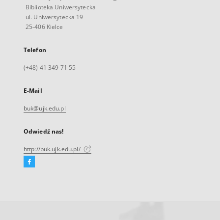
Biblioteka Uniwersytecka
ul. Uniwersytecka 19
25-406 Kielce
Telefon
(+48) 41 349 71 55
E-Mail
buk@ujk.edu.pl
Odwiedź nas!
http://buk.ujk.edu.pl/
Facebook
Link
zewnętrzny,
otworzy
się
w
nowej