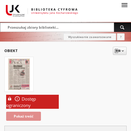
Wyszukiwanie zaawansowane
?
OBIEKT
Dostęp
ograniczony
Pokaż treść