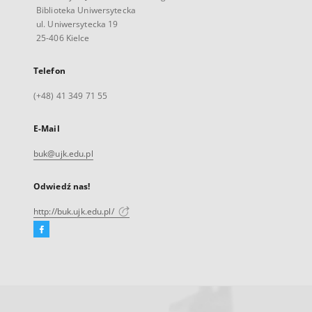
Biblioteka Uniwersytecka
ul. Uniwersytecka 19
25-406 Kielce
Telefon
(+48) 41 349 71 55
E-Mail
buk@ujk.edu.pl
Odwiedź nas!
http://buk.ujk.edu.pl/
Facebook
Link
zewnętrzny,
otworzy
się
w
nowej